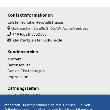
Kontaktinformationen
Leister Schuhe Herstallstrasse
Goldbacher Straße 2, 63739 Aschaffenburg
+49 (6021) 5832358
s.leister@leister-schuhe.de
Kundenservice
Kontakt
Datenschutz
Cookie Einstellungen
Impressum
Öffnungszeiten
Mo-Sa 09:30-18:30
Wir setzen Trackingtechnologien, z.B. Cookies, u.a. von
Wir sind Partner von
Drittanbietern ein, um Nutzung und Funktionalität unserer